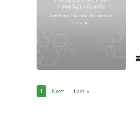
1
Next
Last »