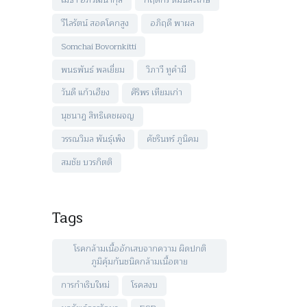
เมธา อภิวัฒนากุล
กฤตกร หมั่นสะเกษ
วีไลรัตน์ สอดโคกสูง
อภิฤดี พาผล
Somchai Bovornkitti
พนธพันธ์ พลเยี่ยม
วิภาวี ทูคำมี
วันดี แก้วเฮียง
ศิริพร เทียมเก่า
นุชนาฎ สิทธิเดชผจญ
วรรณวิมล พันธุ์เพ็ง
คัชรินทร์ ภูนิคม
สมชัย บวรกิตติ
Tags
โรคกล้ามเนื้ออักเสบจากความ ผิดปกติ
ภูมิคุ้มกันชนิดกล้ามเนื้อตาย
การกำเริบใหม่
โรคสงบ