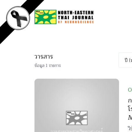
วารสาร
ข้อมูล 1 รายการ
O
ก
โ
M
ว