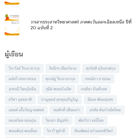
วารสารประสาทวิทยาศาสตร์ ภาคตะวันออกเฉียงเหนือ ปีที่
20 ฉบับที่ 2
ผู้เขียน
วิลาวัลย์ วีระอาชากุล
รัชนีกร เสียงวังเวง
ศุภโชติ อุไรฤกษ์กุล
มนัสวี อรรถวรรธน
ศุภณัฐ วีระอาชากุล
กรรณิกา ชาธรรม
สุวรรณี วิษณุโยธิน
สุนีย์ พนมบัวเลิศ
กฤติยา อินต๊ะยศ
ชวิศา อุดมชาติ
ชาญยุทธ์ ศุภคุณภิญโญ
นิรมล พัจนสุนทร
ณรงค์ เอื้อวิชญาแพทย์
สมศักดิ์ เทียมเก่า
อรทัย ตันกำเนิดไทย
เทอดไทย ทองอุ่น
วิยะดา ปัญจรัก
พัชรวิภา มณีไสย
พนธพันธ์ พลเยี่ยม
วิภาวี ทูคำมี
ติณพัฒน์ แก้วยอดทิวัตถ์