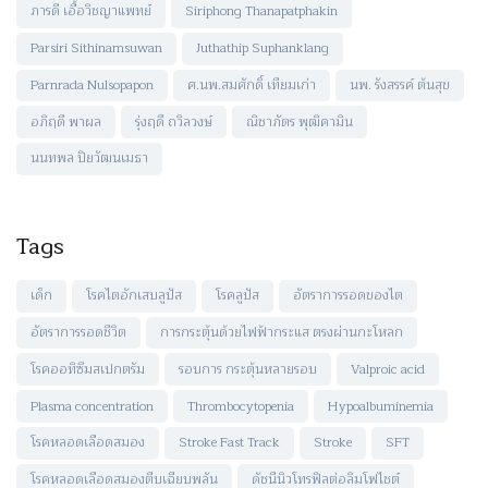
ภารดี เอื้อวิชญาแพทย์
Siriphong Thanapatphakin
Parsiri Sithinamsuwan
Juthathip Suphanklang
Parnrada Nulsopapon
ศ.นพ.สมศักดิ์ เทียมเก่า
นพ. รังสรรค์ ต้นสุข
อภิฤดี พาผล
รุ่งฤดี ถวิลวงษ์
ณิชาภัตร พุฒิคามิน
นนทพล ปิยวัฒนเมธา
Tags
เด็ก
โรคไตอักเสบลูปัส
โรคลูปัส
อัตราการรอดของไต
อัตราการรอดชีวิต
การกระตุ้นด้วยไฟฟ้ากระแส ตรงผ่านกะโหลก
โรคออทิซึมสเปกตรัม
รอบการ กระตุ้นหลายรอบ
Valproic acid
Plasma concentration
Thrombocytopenia
Hypoalbuminemia
โรคหลอดเลือดสมอง
Stroke Fast Track
Stroke
SFT
โรคหลอดเลือดสมองตีบเฉียบพลัน
ดัชนีนิวโทรฟิลต่อลิมโฟไชต์