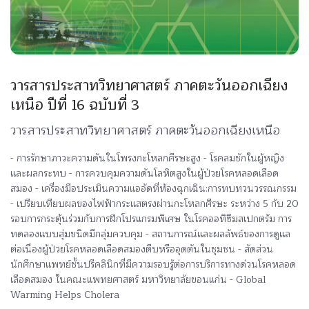
วารสารประสาทวิทยาศาสตร์ ภาคตะวันออกเฉียง
เหนือ ปีที่ 16 ฉบับที่ 3
วารสารประสาทวิทยาศาสตร์ ภาคตะวันออกเฉียงเหนือ
- การรักษาภาวะความดันในโพรงกะโหลกศีรษะสูง - โรคลมชักในผู้หญิง
และผลกระทบ - การควบคุมความดันโลหิตสูงในผู้ป่วยโรคหลอดเลือด
สมอง - เครื่องมือประเมินความแออัดที่ห้องฉุกเฉิน:การทบทวนวรรณกรรม
- เปรียบเทียบผลของไฟฟ้ากระแสตรงผ่านกะโหลกศีรษะ ระหว่าง 5 กับ 20
รอบการกระตุ้นร่วมกับการฝึกโปรแกรมพิเศษ ในโรคออทิซึมสเปกตรัม การ
ทดลองแบบสุ่มชนิดมีกลุ่มควบคุม - สถานการณ์และผลลัพธ์ของการดูแล
ต่อเนื่องผู้ป่วยโรคหลอดเลือดสมองตีบหรืออุดตันในชุมชน - สัดส่วน
นักศึกษาแพทย์ชั้นปรีคลินิกที่มีความรอบรู้ต่อการบริการทางด่วนโรคหลอด
เลือดสมอง ในคณะแพทยศาสตร์ มหาวิทยาลัยขอนแก่น - Global
Warming Helps Cholera