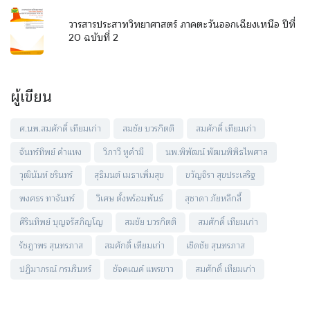
วารสารประสาทวิทยาศาสตร์ ภาคตะวันออกเฉียงเหนือ ปีที่
20 ฉบับที่ 2
ผู้เขียน
ศ.นพ.สมศักดิ์ เทียมเก่า
สมชัย บวรกิตติ
สมศักดิ์ เทียมเก่า
จันทร์ทิพย์ คำแหง
วิภาวี ทูคำมี
นพ.พิพัฒน์ พัฒนพิพิธไพศาล
วุฒินันท์ ชรินทร์
สุธิมนต์ เมธาเพิ่มสุข
ขวัญจิรา สุขประเสริฐ
พงศธร ทาจันทร์
วิเศษ ตั้งพร้อมพันธ์
สุชาดา ภัยหลีกลี้
ศิรินทิพย์ บุญจรัสภิญโญ
สมชัย บวรกิตติ
สมศักดิ์ เทียมเก่า
รัชฎาพร สุนทรภาส
สมศักดิ์ เทียมเก่า
เชิดชัย สุนทรภาส
ปฏิมาภรณ์ กรมรินทร์
ชัจคเณค์ แพรขาว
สมศักดิ์ เทียมเก่า