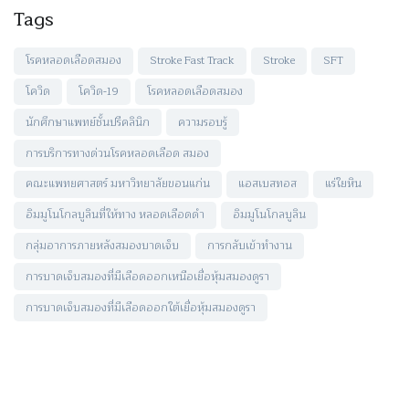
Tags
โรคหลอดเลือดสมอง
Stroke Fast Track
Stroke
SFT
โควิด
โควิด-19
โรคหลอดเลือดสมอง
นักศึกษาแพทย์ชั้นปรีคลินิก
ความรอบรู้
การบริการทางด่วนโรคหลอดเลือด สมอง
คณะแพทยศาสตร์ มหาวิทยาลัยขอนแก่น
แอสเบสทอส
แร่ใยหิน
อิมมูโนโกลบูลินที่ให้ทาง หลอดเลือดดำ
อิมมูโนโกลบูลิน
กลุ่มอาการภายหลังสมองบาดเจ็บ
การกลับเข้าทำงาน
การบาดเจ็บสมองที่มีเลือดออกเหนือเยื่อหุ้มสมองดูรา
การบาดเจ็บสมองที่มีเลือดออกใต้เยื่อหุ้มสมองดูรา