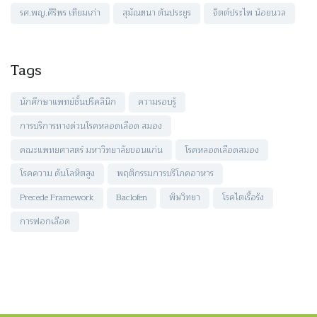
รศ.พญ.ศิริพร เทียมเก่า
สุมัณฑนา ตันประยูร
จิตต์ประไพ น้อยนวล
Tags
นักศึกษาแพทย์ชั้นปรีคลินิก
ความรอบรู้
การบริการทางด่วนโรคหลอดเลือด สมอง
คณะแพทยศาสตร์ มหาวิทยาลัยขอนแก่น
โรคหลอดเลือดสมอง
โรคความ ดันโลหิตสูง
พฤติกรรมการบริโภคอาหาร
Precede Framework
Baclofen
พิษวิทยา
โรคไตเรื้อรัง
การฟอกเลือด