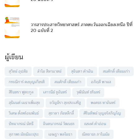
วารสารประสาทวิทยาศาสตร์ ภาคตะวันออกเฉียงเหนือ ปีที่
20 ฉบับที่ 2
ผู้เขียน
สุวิทย์ อุปสัย
ลำไย สีหามาตย์
สุจินตา คำเงิน
สมศักดิ์ เทียมเก่า
กรรณิการ์ คงบุญเกียรติ
สมศักดิ์ เทียมเก่า
อภิฤดี พาผล
สิรินทรา ฟูตะกูล
เสาวนีย์ ชูจันทร์
วุฒินันท์ ชรินทร์
สุธิมนต์ เมธาเพิ่มสุข
ขวัญจิรา สุขประเสริฐ
พงศธร ทาจันทร์
วิเศษ ตั้งพร้อมพันธ์
สุชาดา ภัยหลีกลี้
ศิรินทิพย์ บุญจรัสภิญโญ
ปัทมาภรณ์ นัทธี
จินตนาภรณ์ วัฒนธร
ณรงค์ คำอ่อน
สุภาพร มัชฌิมะปุระ
เจษฎา พลโยธา
ณิตชาธร ภาโนมัย