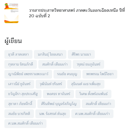
วารสารประสาทวิทยาศาสตร์ ภาคตะวันออกเฉียงเหนือ ปีที่
20 ฉบับที่ 2
ผู้เขียน
ยุวดี ลาดเหลา
นกสินธุ์ ไชยเสนา
ศิริพร นามมา
กุหลาบ รัตนภักดี
สมศักดิ์ เทียมเก่า
วรุตม์ ชมภูจันทร์
ญาณิพิชย์ เพชรรามพะเนาว์
รณชัย คนบุญ
พรพรรณ โพธิไชยา
เสาวนีย์ ชูจันทร์
วุฒินันท์ ชรินทร์
สุธิมนต์ เมธาเพิ่มสุข
ขวัญจิรา สุขประเสริฐ
พงศธร ทาจันทร์
วิเศษ ตั้งพร้อมพันธ์
สุชาดา ภัยหลีกลี้
ศิรินทิพย์ บุญจรัสภิญโญ
สมศักดิ์ เทียมเก่า
สมชัย บวรกิตติ
นพ. รังสรรค์ ต้นสุข
ศ.นพ.สมศักดิ์ เทียมเก่า
ศ.นพ.สมศักดิ์ เทียมเก่า