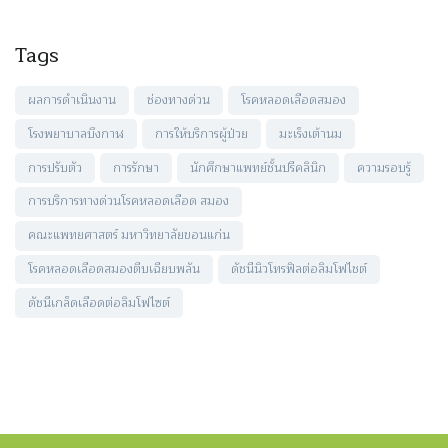
Tags
ผลการดำเนินงาน
ช่องทางด่วน
โรคหลอดเลือดสมอง
โรงพยาบาลบึงกาฬ
การให้บริการผู้ป่วย
มะเร็งเต้านม
การปรับตัว
การรักษา
นักศึกษาแพทย์ชั้นปรีคลินิก
ความรอบรู้
การบริการทางด่วนโรคหลอดเลือด สมอง
คณะแพทยศาสตร์ มหาวิทยาลัยขอนแก่น
โรคหลอดเลือดสมองตีบเฉียบพลัน
ดัชนีนิวโทรฟิลต่อลิมโฟไชต์
ดัชนีเกล็ดเลือดต่อลิมโฟไซต์