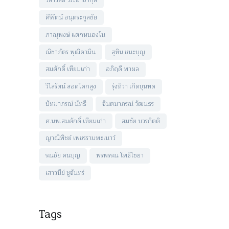
วิลาวัลย์ วีระอาชากุล
ศิริรัตน์ อนุตระกูลชัย
ภาณุพงษ์ แตกหนองโน
ณิชาภัตร พุฒิคามิน
สุทิน ชนะบุญ
สมศักดิ์ เทียมเก่า
อภิฤดี พาผล
วีไลรัตน์ สอดโคกสูง
รุ่งทิวา เกิดขุนทด
ปัทมาภรณ์ นัทธี
จินตนาภรณ์ วัฒนธร
ศ.นพ.สมศักดิ์ เทียมเก่า
สมชัย บวรกิตติ
ญาณิพิชย์ เพชรรามพะเนาว์
รณชัย คนบุญ
พรพรรณ โพธิไชยา
เสาวนีย์ ชูจันทร์
Tags