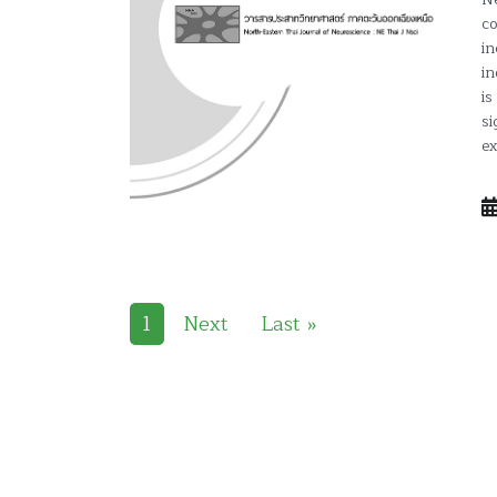
co
in
in
is
si
ex
1
Next
Last »