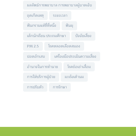
ผลลัพธ์การพยาบาล การพยาบาลผู้บาดเจ็บ
จุดเกิดเหตุ
ระยะเวลา
ฟันกรามแท้ซี่ที่หนึ่ง
ฟันผุ
เด็กนักเรียน ประถมศึกษา
ปัจจัยเสี่ยง
PM 2.5
โรคหลอดเลือดสมอง
ปอดอักเสบ
เครื่องมือประเมินความเสี่ยง
อำนาจในการทำนาย
โรคข้อเข่าเสื่อม
การให้บริการผู้ป่วย
มะเร็งเต้านม
การปรับตัว
การรักษา