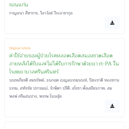
ขอนแก่น
กาญจนา สีหาราช, วิลาวัลย์ วีระอาชากุล
Original Article
ค่าใช้จ่ายของผู้ป่วยโรคหลอดเลือดสมองขาดเลือด
ภายหลังได้รับและไม่ได้รับการรักษาด้วยยา rt-PA ใน
โรงพยาบาลศรีนครินทร์
นนทเกียรติ สมทรัพย์, ธนกฤต เบญจธรรมนนท์, ปิยะชาติ ทองทาน
ธรรม, สหัชชัย ปรารมณ์, รักษิตา ปรีดี, สโรชา ตั้งเสถียรภาพ, สม
พงษ์ ศรีแสนปาง, พรรษ โนนจุ้ย