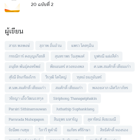
20 ฉบับที่ 2
ผู้เขียน
สาธร พลพงษ์
สุภาพ อิ่มอ้วน
แพรว โคตรุฉิน
กรรณิการ์ คงบุญเกียรติ
สุนทราพร วันสุพงศ์
บูฟรณี แฝงสีดำ
อนุชิต พันธุ์คงทรัพย์
พิชเยนทร์ ดวงทองพล
ศ.นพ.สมศักดิ์ เทียมเก่า
สุริณี จิรเกรียงไกร
วีรวุฒิ โตใหญ่
วรุตม์ ชมภูจันทร์
ศ.นพ.สมศักดิ์ เทียมเก่า
สมศักดิ์ เทียมเก่า
พลอยลาภ เลิศวิภาภัทร
วรัชญา เอื้อวัฒนะสกุล
Siriphong Thanapatphakin
Parsiri Sithinamsuwan
Juthathip Suphanklang
Parnrada Nulsopapon
สินธุพร มหารัญ
สุดารัตน์ สังฆะมณี
รัชนีพร กงซุย
วิภาวี ทูคำมี
ณภัทร ศรีรักษา
สิทธิศักดิ์ ทองรอง