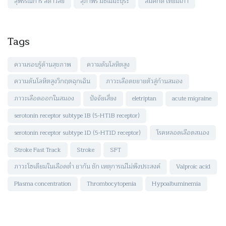
สุพรรณิการ์ ลดาวัลย์
สุภาพร มัชฌิมะปุระ
สมศักดิ์ เทียมเก่า
Tags
ความรอบรู้ด้านสุขภาพ
ความดันโลหิตสูง
ความดันโลหิตสูงวิกฤตฉุกเฉิน
ภาวะเลือดขยายตัวสู่ก้านสมอง
ภาวะเลือดออกในสมอง
ปัจจัยเสี่ยง
eletriptan
acute migraine
serotonin receptor subtype 1B (5-HT1B receptor)
serotonin receptor subtype 1D (5-HT1D receptor)
โรคหลอดเลือดสมอง
Stroke Fast Track
Stroke
SFT
ภาวะโซเดียมในเลือดต่ำ ยากัน ชัก เหตุการณ์ไม่พึงประสงค์
Valproic acid
Plasma concentration
Thrombocytopenia
Hypoalbuminemia