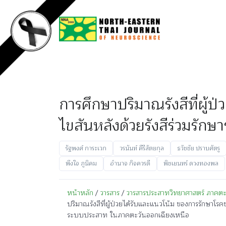
การศึกษาปริมาณรังสีที่ผู
ไขสันหลังด้วยรังสีร่วมรั
รัฐพงศ์ การะเวก
วรนันท์ คีรีสัตยกุล
ธวัชชัย ปราบศัตรู
พึงใจ ภูนิคม
อำนาจ กิจควรดี
พิชเยนทร์ ดวงทองพล
หน้าหลัก
/
วารสาร
/
วารสารประสาทวิทยาศาสตร์ ภาคตะวั
ปริมาณรังสีที่ผู้ป่วยได้รับและแนวโน้ม ของการรักษาโร
ระบบประสาท ในภาคตะวันออกเฉียงเหนือ