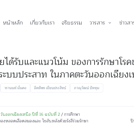
หน้าหลัก
เกี่ยวกับเรา
จริยธรรม
วารสาร
ข่าวสา
้ป่วยได้รับและแนวโน้ม ของการรักษา
กษาระบบประสาท ในภาคตะวันออกเฉียงเ
วรานนท์ มั่นคง
จิตติพร เขียนประสิทธ์
ภาณุวัฒน์ ปัททุม
นออกเฉียงเหนือ ปีที่ 16 ฉบับที่ 2
/ การศึกษา
คของหลอดเลือดสมองและ ไขสันหลังด้วยรังสีร่วมรักษา
ป