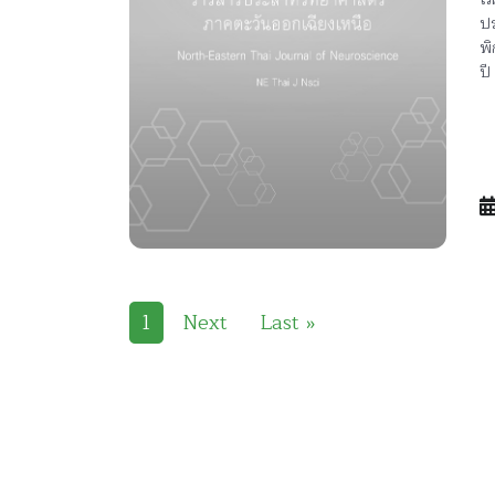
ปร
พิ
ปี
1
Next
Last »