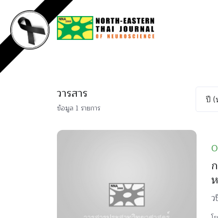
วารสาร
ข้อมูล 1 รายการ
O
ก
ห
ว
โร