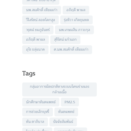
วิลาวัลย์ วีระอาชากุล
นพ.สมศักดิ์ เทียมเก่า
อภิฤดี พาผล
วีไลรัตน์ สอดโคกสูง
รุ่งทิวา เกิดขุนทด
วรุตม์ ชมภูจันทร์
นพ.เกษมสิน ภาวะกุล
อภิฤดี พาผล
สุรีรัตน์ แก้วเอก
อุไร ขลุ่ยนาค
ศ.นพ.สมศักดิ์ เทียมเก่า
Tags
กลุ่มอาการผิดปกติทางระบบโครงร่างและ
กล้ามเนื้อ
นักศึกษาทันตแพทย์
PM2.5
การช่วยเลิกบุหรี่
ทันตแพทย์
ทัน ตาภิบาล
ปัจจัยสัมพันธ์