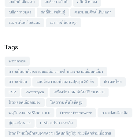
สมศักดิ์ เทียมเก่า
สมชัย บวรกิตติ
อภิฤดี พาผล
ณัฐิกา ราชบุตร
ศักดิ์สิน สิมสินธุ์
ศ.นพ. สมศักดิ์ เทียมเก่า
ธเนศ เติมกลิ่นจันทน์
เมธา อภิวัฒนากุล
Tags
พาราควอต
ความผิดปกติของระบบข้อต่อ ขากรรไกรและกล้ามเนื้อบดเคี้ยว
ความเครียด
แบบวัดความเครียดสวนปรุงชุด 20 ข้อ
ประเทศไทย
ESR
Westergren
เครื่องวัด ESR อัตโนมัติ รุ่น iSED
โรคหลอดเลือดสมอง
โรคความ ดันโลหิตสูง
พฤติกรรมการบริโภคอาหาร
Precede Framework
การแปลเครื่องมือ
ผู้ดูแลผู้สูงอายุ
การป้องกันการหกล้ม
โรคกล้ามเนื้ออักเสบจากความ ผิดปกติภูมิคุ้มกันชนิดกล้ามเนื้อตาย