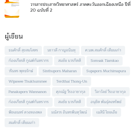
วารสารประสาทวิทยาศาสตร์ ภาคตะวันออกเฉียงเหนือ ปีที่
20 ฉบับที่ 2
ผู้เขียน
ธนศักดิ์ สุขสมโสตร
นราวดี กาญจนินทุ
ศ.นพ.สมศักดิ์ เทียมเก่า
ก้องเกียรติ กูณฑ์กันทรากร
สมชัย บวรกิตติ
Somsak Tiamkao
วรินทร พุทธรักษ์
Sinthuporn Maharan
Supaporn Muchimapura
Wipawee Thukhummee
Terdthai Thong-Un
Panakaporn Wannanon
ศุภณัฐ วีระอาชากุล
วิลาวัลย์ วีระอาชากุล
ก้องเกียรติ กูณฑ์กันทรากร
สมชัย บวรกิตติ
อนุชิต พันธุ์คงทรัพย์
พิชเยนทร์ ดวงทองพล
มนัสวร อินทรพินทุวัฒน์
เนสินี ไชยเอีย
สมศักดิ์ เทียมเก่า