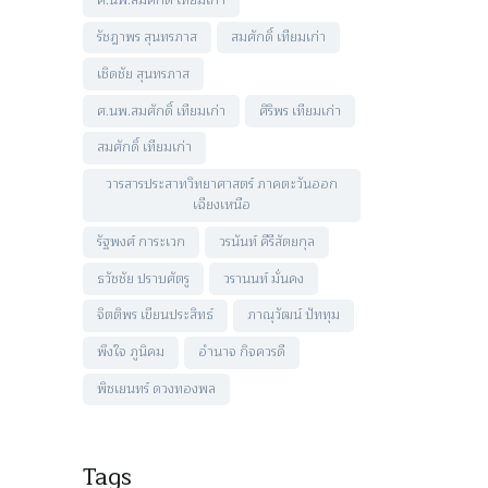
ศ.นพ.สมศักดิ์ เทียมเก่า
รัชฎาพร สุนทรภาส
สมศักดิ์ เทียมเก่า
เชิดชัย สุนทรภาส
ศ.นพ.สมศักดิ์ เทียมเก่า
ศิริพร เทียมเก่า
สมศักดิ์ เทียมเก่า
วารสารประสาทวิทยาศาสตร์ ภาคตะวันออก
เฉียงเหนือ
รัฐพงศ์ การะเวก
วรนันท์ คีรีสัตยกุล
ธวัชชัย ปราบศัตรู
วรานนท์ มั่นคง
จิตติพร เขียนประสิทธ์
ภาณุวัฒน์ ปัททุม
พึงใจ ภูนิคม
อำนาจ กิจควรดี
พิชเยนทร์ ดวงทองพล
Tags