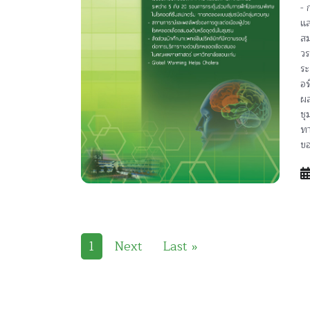
- 
แล
สม
วร
ระ
อท
ผล
ชุ
ท
ขอ
1
Next
Last »