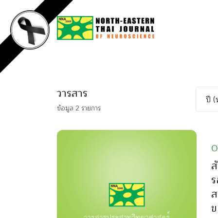
วารสาร
ข้อมูล 2 รายการ
O
ส
ร
ส
ข