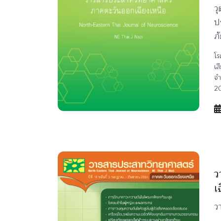
วุ
ป
ภ
โร
เส
จำ
2
ว
เ
ว