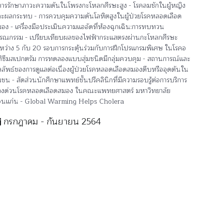
การรักษาภาวะความดันในโพรงกะโหลกศีรษะสูง - โรคลมชักในผู้หญิง
ะผลกระทบ - การควบคุมความดันโลหิตสูงในผู้ป่วยโรคหลอดเลือด
อง - เครื่องมือประเมินความแออัดที่ห้องฉุกเฉิน:การทบทวน
รณกรรม - เปรียบเทียบผลของไฟฟ้ากระแสตรงผ่านกะโหลกศีรษะ
หว่าง 5 กับ 20 รอบการกระตุ้นร่วมกับการฝึกโปรแกรมพิเศษ ในโรคอ
ิซึมสเปกตรัม การทดลองแบบสุ่มชนิดมีกลุ่มควบคุม - สถานการณ์และ
ลัพธ์ของการดูแลต่อเนื่องผู้ป่วยโรคหลอดเลือดสมองตีบหรืออุดตันใน
มชน - สัดส่วนนักศึกษาแพทย์ชั้นปรีคลินิกที่มีความรอบรู้ต่อการบริการ
างด่วนโรคหลอดเลือดสมอง ในคณะแพทยศาสตร์ มหาวิทยาลัย
นแก่น - Global Warming Helps Cholera
กรกฎาคม - กันยายน 2564