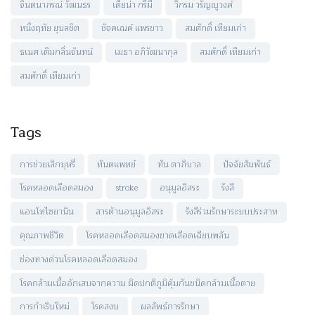
จินตนาภรณ์ วัฒนธร
เดียน่า กรีมี
วิกรม วรัญญูวงศ์
หนึ่งฤทัย ยุบลชิต
ชัจคเณค์ แพรขาว
สมศักดิ์ เทียมเก่า
ธเนศ เติมกลิ่นจันทน์
เมธา อภิวัฒนากุล
สมศักดิ์ เทียมเก่า
สมศักดิ์ เทียมเก่า
Tags
การช่วยเลิกบุหรี่
ทันตแพทย์
ทัน ตาภิบาล
ปัจจัยสัมพันธ์
โรคหลอดเลือดสมอง
stroke
อนุมูลอิสระ
รังสี
แอนโทไซยานิน
สารต้านอนุมูลอิสระ
รังสีร่วมรักษาระบบประสาท
คุณภาพชีวิต
โรคหลอดเลือดสมองขาดเลือดเฉียบพลัน
ช่องทางด่วนโรคหลอดเลือดสมอง
โรคกล้ามเนื้ออักเสบจากความ ผิดปกติภูมิคุ้มกันชนิดกล้ามเนื้อตาย
การกำเริบใหม่
โรคสงบ
ผลลัพธ์การรักษา