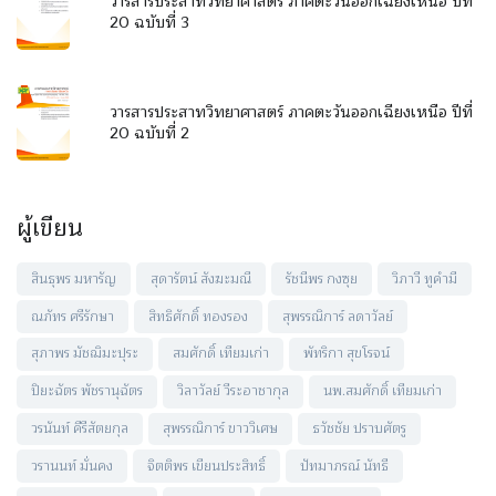
วารสารประสาทวิทยาศาสตร์ ภาคตะวันออกเฉียงเหนือ ปีที่
20 ฉบับที่ 3
วารสารประสาทวิทยาศาสตร์ ภาคตะวันออกเฉียงเหนือ ปีที่
20 ฉบับที่ 2
ผู้เขียน
สินธุพร มหารัญ
สุดารัตน์ สังฆะมณี
รัชนีพร กงซุย
วิภาวี ทูคำมี
ณภัทร ศรีรักษา
สิทธิศักดิ์ ทองรอง
สุพรรณิการ์ ลดาวัลย์
สุภาพร มัชฌิมะปุระ
สมศักดิ์ เทียมเก่า
พัทริกา สุขโรจน์
ปิยะฉัตร พัชรานุฉัตร
วิลาวัลย์ วีระอาชากุล
นพ.สมศักดิ์ เทียมเก่า
วรนันท์ คีรีสัตยกุล
สุพรรณิการ์ ขาววิเศษ
ธวัชชัย ปราบศัตรู
วรานนท์ มั่นคง
จิตติพร เขียนประสิทธิ์
ปัทมาภรณ์ นัทธี