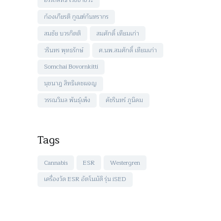
อรรถสิทธิ์ เวชชาชีวะ
ก้องเกียรติ กูณฑ์กันทรากร
สมชัย บวรกิตติ
สมศักดิ์ เทียมเก่า
วรินทร พุทธรักษ์
ศ.นพ.สมศักดิ์ เทียมเก่า
Somchai Bovornkitti
นุชนาฎ สิทธิเดชผจญ
วรรณวิมล พันธุ์เพ็ง
คัชรินทร์ ภูนิคม
Tags
Cannabis
ESR
Westergren
เครื่องวัด ESR อัตโนมัติ รุ่น iSED