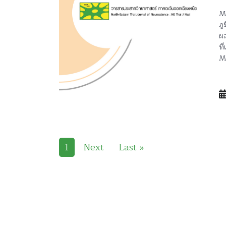
My
ภู
ผล
ที
MG
1
Next
Last »