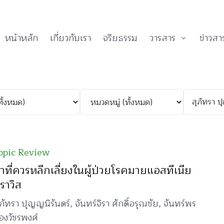
หน้าหลัก
เกี่ยวกับเรา
จริยธรรม
วารสาร
ข่าวสา
opic Review
าที่ควรหลีกเลี่ยงในผู้ป่วยโรคมายแอสทีเนีย
ราวิส
ุภัทรา ปุญญนิรันดร์, จันทร์จิรา ศักดิ์อรุณชัย, จันทร์พร
้องวัชรพงศ์