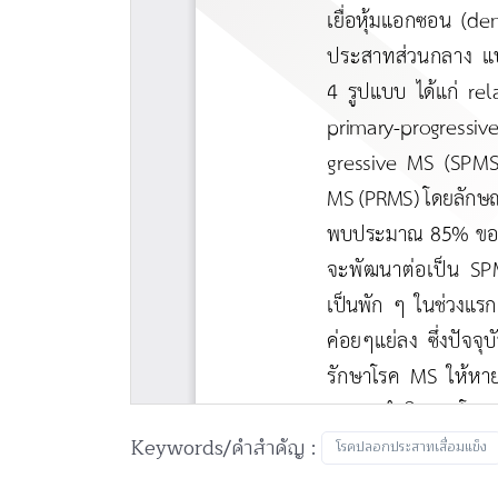
Keywords/คำสำคัญ :
โรคปลอกประสาทเสื่อมแข็ง