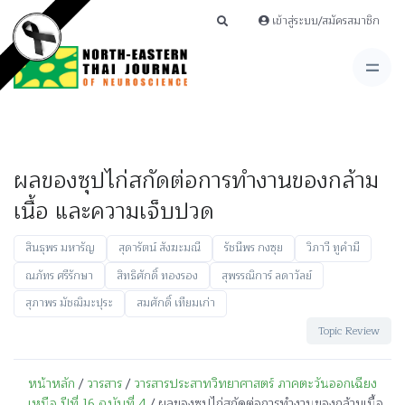
เข้าสู่ระบบ/สมัครสมาชิก
ผลของซุปไก่สกัดต่อการทำงานของกล้าม
เนื้อ และความเจ็บปวด
สินธุพร มหารัญ
สุดารัตน์ สังฆะมณี
รัชนีพร กงซุย
วิภาวี ทูคำมี
ณภัทร ศรีรักษา
สิทธิศักดิ์ ทองรอง
สุพรรณิการ์ ลดาวัลย์
สุภาพร มัชฌิมะปุระ
สมศักดิ์ เทียมเก่า
Topic Review
หน้าหลัก
/
วารสาร
/
วารสารประสาทวิทยาศาสตร์ ภาคตะวันออกเฉียง
เหนือ ปีที่ 16 ฉบับที่ 4
/ ผลของซุปไก่สกัดต่อการทำงานของกล้ามเนื้อ