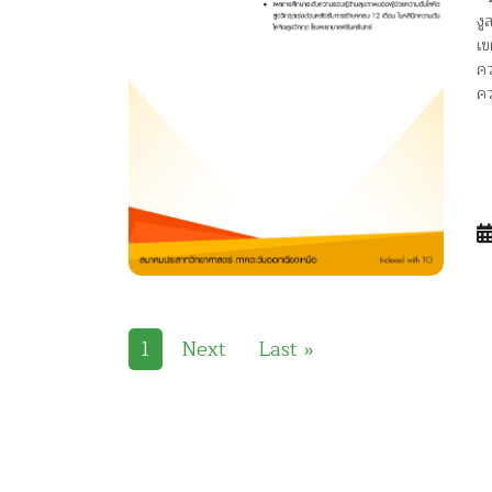
งู
เข
คว
คว
1
Next
Last »