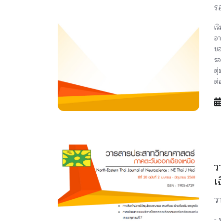
ร
เร
อา
ขอ
รอ
ตุ
ต่
ว
เ
ว
- 