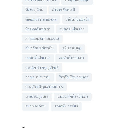
จิตติพร เขียนประสิทธ์
ภาณุวัฒน์ ปัททุม
พึงใจ ภูนิคม
อำนาจ กิจควรดี
พิชเยนทร์ ดวงทองพล
หนึ่งฤทัย ยุบลชิต
ชัจคเณค์ แพรขาว
สมศักดิ์ เทียมเก่า
ภาณุพงษ์ แตกหนองโน
ณิชาภัตร พุฒิคามิน
สุทิน ชนะบุญ
สมศักดิ์ เทียมเก่า
สมศักดิ์ เทียมเก่า
กรรณิการ์ คงบุญเกียรติ
กาญจนา สีหาราช
วิลาวัลย์ วีระอาชากุล
ก้องเกียรติ กูณฑ์กันทรากร
วรุตม์ ชมภูจันทร์
นพ.สมศักดิ์ เทียมเก่า
ธนา ทองก้อน
ดวงฤทัย กรพันธ์