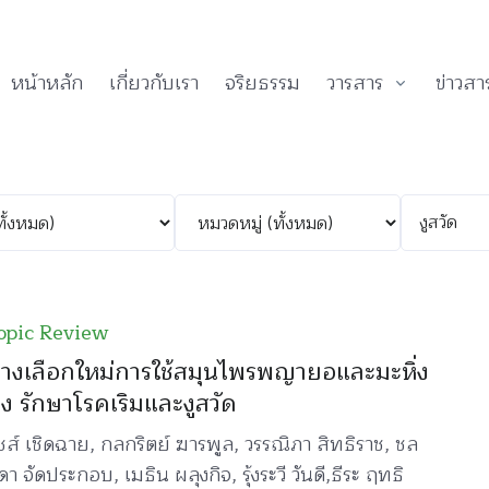
หน้าหลัก
เกี่ยวกับเรา
จริยธรรม
วารสาร
ข่าวสา
opic Review
างเลือกใหม่การใช้สมุนไพรพญายอและมะหิ่ง
ง รักษาโรคเริมและงูสวัด
ัชส์ เชิดฉาย, กลกริตย์ ฆารพูล, วรรณิภา สิทธิราช, ชล
า จัดประกอบ, เมธิน ผลุงกิจ, รุ้งระวี วันดี,ธีระ ฤทธิ