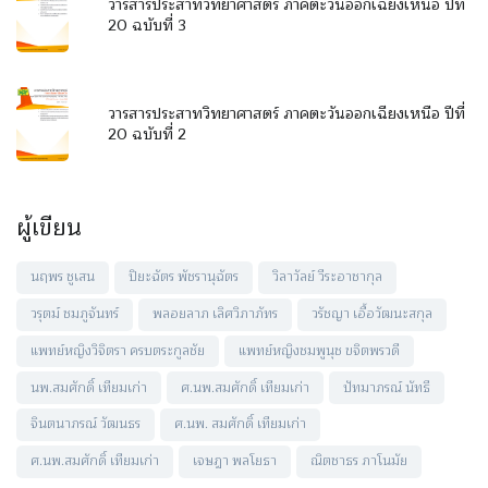
วารสารประสาทวิทยาศาสตร์ ภาคตะวันออกเฉียงเหนือ ปีที่
20 ฉบับที่ 3
วารสารประสาทวิทยาศาสตร์ ภาคตะวันออกเฉียงเหนือ ปีที่
20 ฉบับที่ 2
ผู้เขียน
นฤพร ชูเสน
ปิยะฉัตร พัชรานุฉัตร
วิลาวัลย์ วีระอาชากุล
วรุตม์ ชมภูจันทร์
พลอยลาภ เลิศวิภาภัทร
วรัชญา เอื้อวัฒนะสกุล
แพทย์หญิงวิจิตรา ครบตระกูลชัย
แพทย์หญิงชมพูนุช ขจิตพรวดี
นพ.สมศักดิ์ เทียมเก่า
ศ.นพ.สมศักดิ์ เทียมเก่า
ปัทมาภรณ์ นัทธี
จินตนาภรณ์ วัฒนธร
ศ.นพ. สมศักดิ์ เทียมเก่า
ศ.นพ.สมศักดิ์ เทียมเก่า
เจษฎา พลโยธา
ณิตชาธร ภาโนมัย