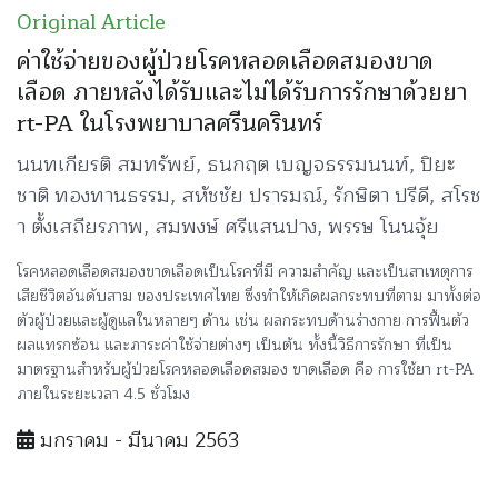
Original Article
ค่าใช้จ่ายของผู้ป่วยโรคหลอดเลือดสมองขาด
เลือด ภายหลังได้รับและไม่ได้รับการรักษาด้วยยา
rt-PA ในโรงพยาบาลศรีนครินทร์
นนทเกียรติ สมทรัพย์, ธนกฤต เบญจธรรมนนท์, ปิยะ
ชาติ ทองทานธรรม, สหัชชัย ปรารมณ์, รักษิตา ปรีดี, สโรช
า ตั้งเสถียรภาพ, สมพงษ์ ศรีแสนปาง, พรรษ โนนจุ้ย
โรคหลอดเลือดสมองขาดเลือดเป็นโรคที่มี ความสำคัญ และเป็นสาเหตุการ
เสียชีวิตอันดับสาม ของประเทศไทย ซึ่งทำให้เกิดผลกระทบที่ตาม มาทั้งต่อ
ตัวผู้ป่วยและผู้ดูแลในหลายๆ ด้าน เช่น ผลกระทบด้านร่างกาย การฟื้นตัว
ผลแทรกซ้อน และภาระค่าใช้จ่ายต่างๆ เป็นต้น ทั้งนี้วิธีการรักษา ที่เป็น
มาตรฐานสำหรับผู้ป่วยโรคหลอดเลือดสมอง ขาดเลือด คือ การใช้ยา rt-PA
ภายในระยะเวลา 4.5 ชั่วโมง
มกราคม - มีนาคม 2563