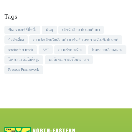
Tags
ฟันกรามแท้ซี่ที่หนึ่ง
ฟันผุ
เด็กนักเรียน ประถมศึกษา
ปัจจัยเสี่ยง
ภาวะโซเดียมในเลือดต่ำ ยากัน ชัก เหตุการณ์ไม่พึงประสงค์
stroke fast track
SFT
ภาวะชักต่อเนื่อง
โรคหลอดเลือดสมอง
โรคความ ดันโลหิตสูง
พฤติกรรมการบริโภคอาหาร
Precede Framework